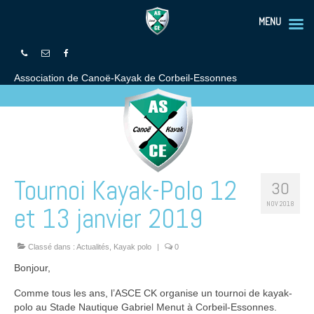
MENU
Association de Canoë-Kayak de Corbeil-Essonnes
Tournoi Kayak-Polo 12
30
NOV 2018
et 13 janvier 2019
Classé dans :
Actualités
,
Kayak polo
|
0
Bonjour,
Comme tous les ans, l’ASCE CK organise un tournoi de kayak-
polo au Stade Nautique Gabriel Menut à Corbeil-Essonnes.