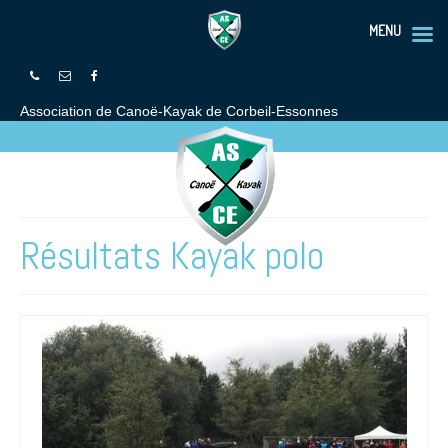
MENU
Association de Canoë-Kayak de Corbeil-Essonnes
Résultats Kayak polo