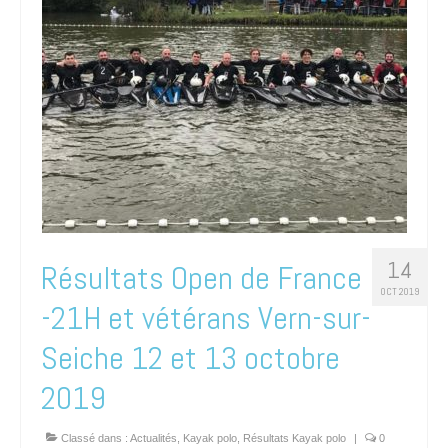
14
Résultats Open de France
OCT 2019
-21H et vétérans Vern-sur-
Seiche 12 et 13 octobre
2019
Classé dans :
Actualités
,
Kayak polo
,
Résultats Kayak polo
|
0