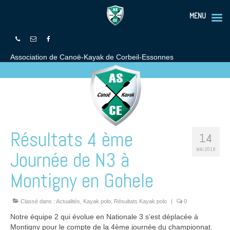
MENU
Association de Canoë-Kayak de Corbeil-Essonnes
Résultats 4 ème
14
MAI 2018
Journée de N3 à
Montigny en Gohele
Classé dans :
Actualités
,
Kayak polo
,
Résultats Kayak polo
|
0
Notre équipe 2 qui évolue en Nationale 3 s’est déplacée à
Montigny pour le compte de la 4ème journée du championnat.