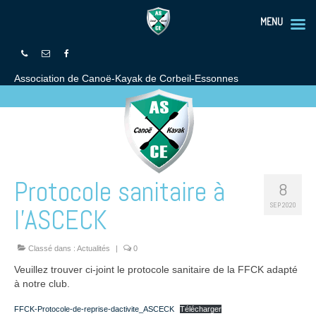
MENU
Association de Canoë-Kayak de Corbeil-Essonnes
Protocole sanitaire à
8
SEP 2020
l’ASCECK
Classé dans :
Actualités
|
0
Veuillez trouver ci-joint le protocole sanitaire de la FFCK adapté
à notre club.
FFCK-Protocole-de-reprise-dactivite_ASCECK
Télécharger