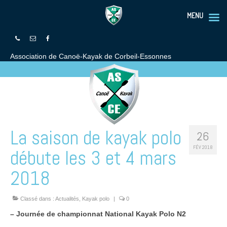
MENU
Association de Canoë-Kayak de Corbeil-Essonnes
La saison de kayak polo
26
FÉV 2018
débute les 3 et 4 mars
2018
Classé dans :
Actualités
,
Kayak polo
|
0
– Journée de championnat National Kayak Polo N2