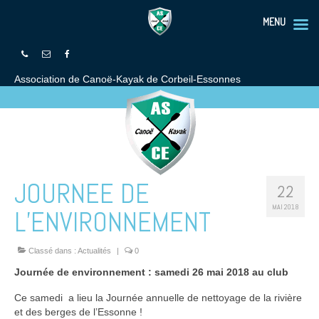
MENU
Association de Canoë-Kayak de Corbeil-Essonnes
JOURNEE DE
22
MAI 2018
L’ENVIRONNEMENT
Classé dans :
Actualités
|
0
Journée de environnement : samedi 26 mai 2018 au club
Ce samedi a lieu la Journée annuelle de nettoyage de la rivière
et des berges de l’Essonne !