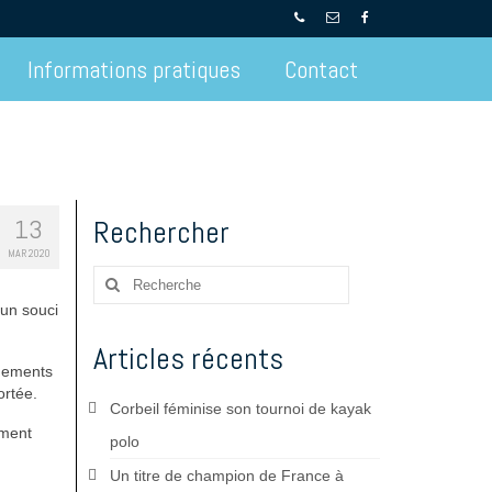
Informations pratiques
Contact
13
Rechercher
MAR 2020
Rechercher
:
 un souci
Articles récents
înements
ortée.
Corbeil féminise son tournoi de kayak
ement
polo
Un titre de champion de France à