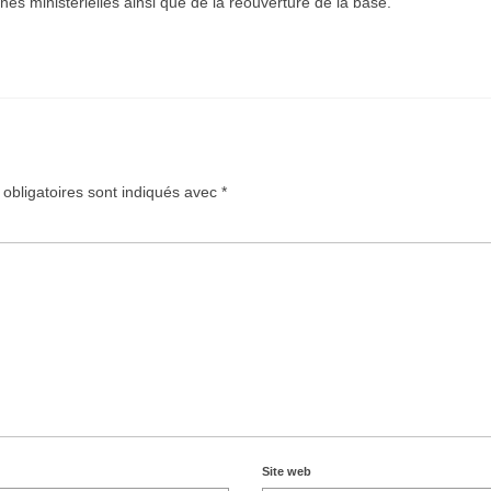
es ministérielles ainsi que de la réouverture de la base.
obligatoires sont indiqués avec
*
Site web