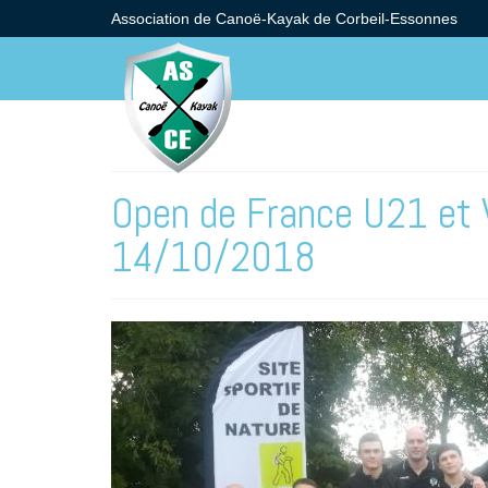
Association de Canoë-Kayak de Corbeil-Essonnes
Open de France U21 et 
14/10/2018