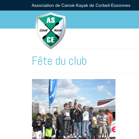
Association de Canoë-Kayak de Corbeil-Essonnes
Fête du club